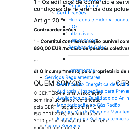
1 - Os edifícios de comércio e ser
Organograma
condições de referência dos poluen
Certificações
Fluorados e Hidrocarbonet
Artigo 20.º
CO
2
Contraordenações
Inflamáveis
Climatização
1 - Constitui contraordenação punível co
Bombas de Calor
890,00 EUR, no caso de pessoas coletivas
...
Ferramentas
d) O incumprimento, pelo proprietário de ed
Serviços Regulamentares
QUEM SOMOS
CER
Certificação Energética de Edifi
Auditoria / Inspeções para Preve
O CENTERM é uma Associação
Avaliações da Qualidade do Ar Int
sem fins lucrativos, certificada
Monitorização do Gás Radão
pela CERTIF segundo a NP EN
Elaboração do Plano de Manutenç
ISO 9001:2015, constituída em
Inspeções aos Sistemas tecnicos 
2010 por iniciativa da APIRAC em
Outros Serviços
conjunto com outras