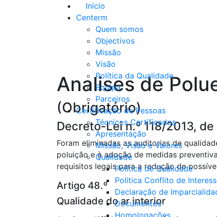
Início
Centerm
Quem somos
Objectivos
Missão
Visão
Política da Qualidade
Analises de Polue
Equipa
Parceiros
(Obrigatório)
Certificação de Pessoas
Técnicos Certificados
Decreto-Lei n.º 118/2013, de
Apresentação
Foram eliminadas as auditorias de qualidad
Missão, Visão e Valores
poluição e à adoção de medidas preventiva
Qualidade
requisitos legais para a redução de possíve
Política de Qualidade
Política Conflito de Interes
Artigo 48.º
Declaração de Imparcialida
Qualidade do ar interior
Documentos
Homologações